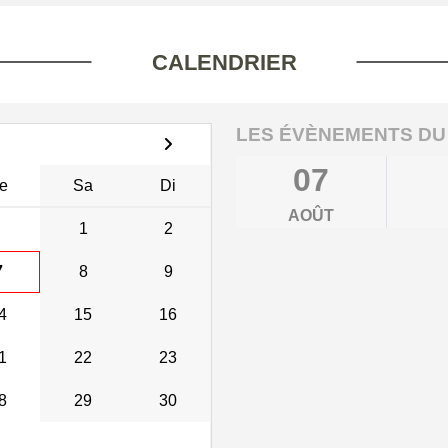
CALENDRIER
LES ÉVÈNEMENTS DU
07
e
Sa
Di
AOÛT
1
2
7
8
9
4
15
16
1
22
23
8
29
30