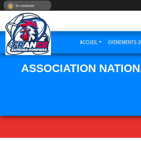
Panneau de gestion des cookies
Se connecter
ACCUEIL
ÉVÉNEMENTS 2
ASSOCIATION NATIO