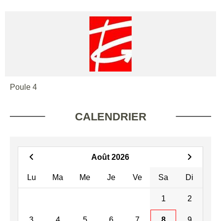
Poule 4
CALENDRIER
Août 2026
Lu
Ma
Me
Je
Ve
Sa
Di
1
2
3
4
5
6
7
8
9