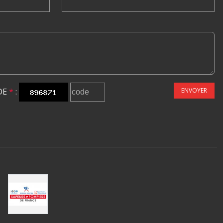
DE
*
:
ENVOYER