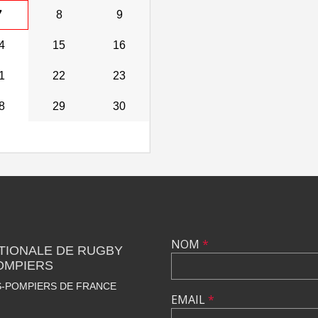
7
8
9
4
15
16
1
22
23
8
29
30
NOM
*
TIONALE DE RUGBY
OMPIERS
S-POMPIERS DE FRANCE
EMAIL
*