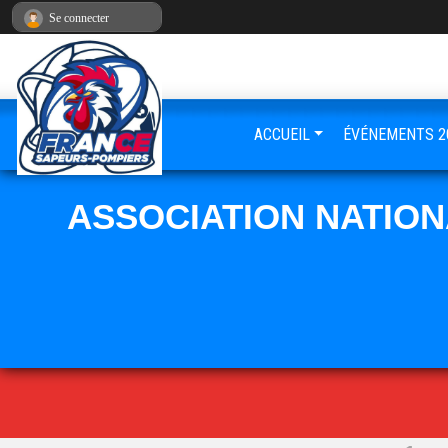
Panneau de gestion des cookies
Se connecter
ACCUEIL
ÉVÉNEMENTS 2
ASSOCIATION NATIO